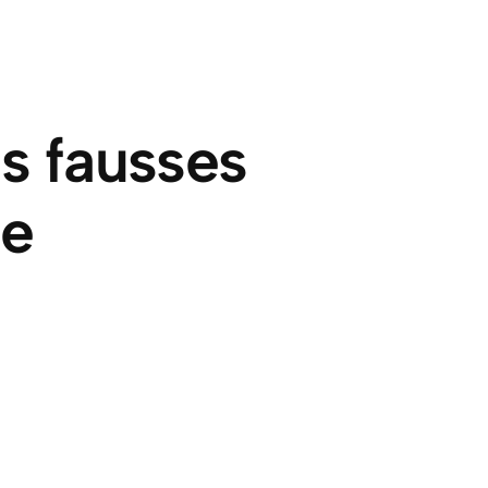
es fausses
ge