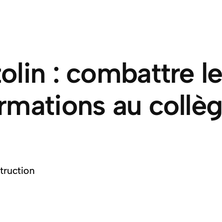
olin : combattre l
ormations au collè
truction