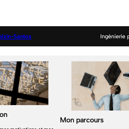
lzin‑Santos
Ingénierie
ion
Mon parcours